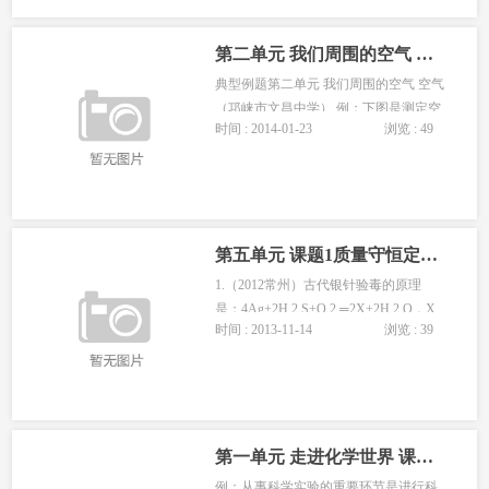
均一性：指溶液形成以后，溶液各部分
的组成、性质完全相同。如溶液...
第二单元 我们周围的空气 课题一 典型例题
典型例题第二单元 我们周围的空气 空气
（邛崃市文昌中学） 例：下图是测定空
时间 : 2014-01-23
浏览 : 49
气中氧气含量的装置，燃烧匙内盛有足
量的红磷。 （1）点燃后瓶内反应的现
象是_________。 （2）过一会儿，打开
弹簧夹又会出现的现象是__________。
（3）结论是________。 选题角度...
第五单元 课题1质量守恒定律练习与解答一
1.（2012常州）古代银针验毒的原理
是：4Ag+2H 2 S+O 2 ═2X+2H 2 O，X
时间 : 2013-11-14
浏览 : 39
的化学式为（ ） A 、AgS B 、Ag 2 O C
、Ag 2 S D 、Ag 2 O 2 解：由反应的化
学方程式2Ag+2H 2 S+O 2 ═2X+2H 2 O
可判断反应前后Ag、H、S、O四种原...
第一单元 走进化学世界 课题一 典型例题
例：从事科学实验的重要环节是进行科