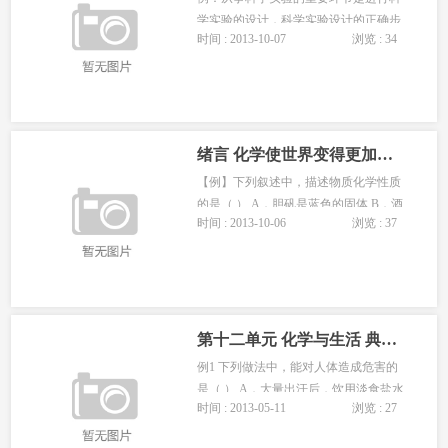
学实验的设计，科学实验设计的正确步
时间 : 2013-10-07
浏览 : 34
骤应为（ ）。 ①充分占有资料 ②设计
合理方案 ③明确实验目的 ④进行科学实
验 A．③①④ B．①③② C．③①②
D．①③②④ 选题角度：考查学生的实
际动手能力、训练学生科学的学习方...
绪言 化学使世界变得更加绚丽多彩 典型例题
【例】下列叙述中，描述物质化学性质
的是（ ） A．胆矾是蓝色的固体 B．酒
时间 : 2013-10-06
浏览 : 37
精是易挥发的有酒味的无色液体 C．铜
是亮红色的固体 D．加热碱式碳酸铜生
成氧化铜、水和二氧化碳 分析：物质的
性质是在物质发生变化时表现出来的特
征。物质在化学变化中表现出来的性...
第十二单元 化学与生活 典型例题八
例1 下列做法中，能对人体造成危害的
是（ ） A．大量出汗后，饮用淡食盐水
时间 : 2013-05-11
浏览 : 27
B．用二氧化硫气体漂白馒头 C．用小
苏打制作发酵粉 D．用食醋熏蒸，进行