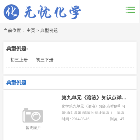
当前位置：
主页
>
典型例题
典型例题:
初三上册
初三下册
典型例题
第九单元《溶液》知识点详解和习题训练
化学第九单元《溶液》知识点祥解和习
题训练 课题1溶液的形成溶液 1 、溶液
时间 : 2014-03-16
浏览 : 45
（1）溶液的概念：一种或几种物质分散
到另一种物质里，形成均一的、稳定的
混合物 ，叫做溶液。 （2）基本特征 ①