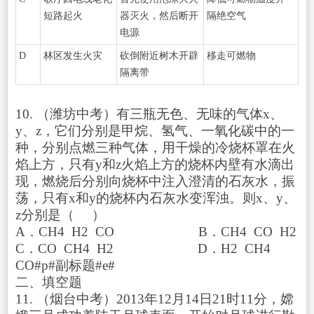
短路起火
器灭火，然后断开
隔绝空气
电源
D
林区发生火灾
砍倒附近树木开辟
移走可燃物
隔离带
10. （潍坊中考）有三瓶无色、无味的气体x、
y、z，它们分别是甲烷、氢气、一氧化碳中的一
种，分别点燃三种气体，用干燥的冷烧杯罩在火
焰上方，只有y和z火焰上方的烧杯内壁有水滴出
现，燃烧后分别向烧杯中注入澄清的石灰水，振
荡，只有x和y的烧杯内石灰水变浑浊。则x、y、
z分别是（ ）
A．CH
4
H
2
CO B．CH
4
CO H
2
C．CO CH
4
H
2
D．H
2
CH
4
CO#p#副标题#e#
二、填空题
11. （烟台中考）2013年12月14日21时11分，嫦