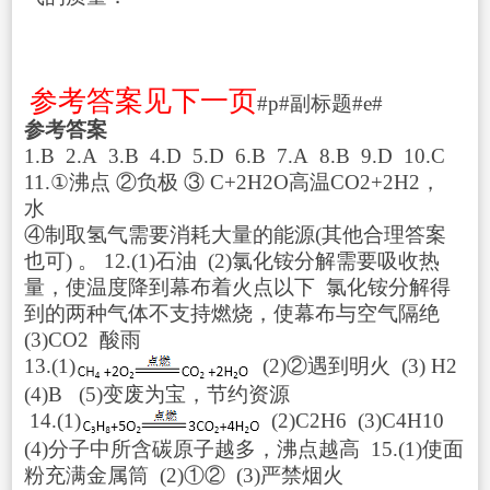
参考答案见下一页
#p#副标题#e#
参考答案
1.B 2.A 3.B 4.D 5.D 6.B 7.A 8.B 9.D 10.C
11.①沸点 ②负极 ③ C+2H
2
O高温CO
2
+2H
2
，
水
④制取氢气需要消耗大量的能源(其他合理答案
也可) 。 12.(1)石油 (2)氯化铵分解需要吸收热
量，使温度降到幕布着火点以下 氯化铵分解得
到的两种气体不支持燃烧，使幕布与空气隔绝
(3)CO
2
酸雨
13.(1)
(2)②遇到明火 (3) H
2
(4)B (5)变废为宝，节约资源
14.(1)
(2)C
2
H
6
(3)C
4
H
10
(4)分子中所含碳原子越多，沸点越高 15.(1)使面
粉充满金属筒 (2)①② (3)严禁烟火