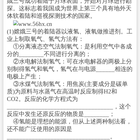
娥三号成功着陆于月球表面，开始对月球进行勘
探。这标志着我国成为世界上第三个具有地外天
体软着陆和巡视探测技术的国家。
(1)嫦娥三号的着陆器以液氢、液氧做推进剂。工
业上制取氧气、氢气方法有：
①分离液态空气法制氧气：是利用空气中各成
分的________不同进行分离的；
②水电解法制氢气：可在水电解器的两极上分
别制得氢气和氧气，氢气在与电源______相连的
电极上产生；
③水煤气法制氢气：用焦炭(主要成分是碳单
质)为原料与水蒸气在高温时反应制得H
2
和
CO
2
。反应的化学方程式为
__________________________________，这个
反应中发生还原反应的物质是________；
④氢能是理想的能源，但从上述两种制法看，
还不能广泛使用的原因是
_________________________________。