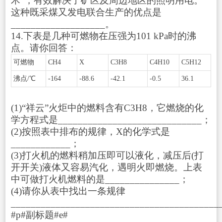
术”，有效解决了矿区及周边地区的照明用电。
这种既采煤又发电联合生产的优点是
___________________。
14.下表是几种可燃物在压强为101 kPa时的沸
点。请你回答：
可燃物
CH
4
X
C
3
H
8
C
4
H
10
C
5
H
12
沸点/℃
-164
-88.6
-42.1
-0.5
36.1
(1)“祥云”火炬中的燃料含有C
3
H
8
，它燃烧的化
学方程式是_____________________________；
(2)按照表中排布的规律，X的化学式是
____________；
(3)打火机的燃料稍加压即可以液化，减压后(打
开开关)液体又容易汽化，遇明火即燃烧。上表
中可做打火机燃料的是_______________；
(4)请你从表中找出一条规律
__________________________________________
#p#副标题#e#