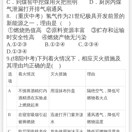
C．到煤窖中挖煤用火把照明 D．厨房内煤
气泄漏打开排气扇通风
8. （重庆中考）氢气作为21世纪极具开发前景的
新能源之一，理由是（ ）
①燃烧热值高 ②原料资源丰富 ③贮存和运输
时安全性高 ④燃烧产物无污染
A.①②③ B.①②④ C.②③④
D.①③④
9.(绵阳中考)下列着火情况下，相应灭火措施及
其理由均正确的是( )
选
着火情况
灭火措施
理由
项
A
不慎将酒精灯内
用湿抹布扑盖
隔绝空气，降低可
酒精洒在实验桌
燃物着火点
上燃烧起来
B
在寝室吸烟引起
迅速打开门窗并泼
通风透气，降低可
被褥燃烧
水
燃物温度
C
歌厅因电线老化
首先使用泡沫灭火
降低可燃物温度并