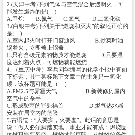
2.(天津中考)下列气体与空气混合后遇明火，可
能发生爆炸的是( )
A.甲烷 B.氮气 C.氧气 D.二氧化碳
3.(白银中考)下列关于“燃烧和灭火”的叙述正确的
是( )
A.室内起火时打开门窗通风 B.炒菜时油
锅着火，立即盖上锅盖
C.只有含碳元素的物质才能燃烧 D.只要温
度达到着火点，可燃物就能燃烧
4. （重庆中考）李兵同学编写的化学小报中有如
下标题，其中某标题下文章中的主角是一氧化
碳，该标题可能是（ ）
A.PM2.5与雾霾天气 B.新装修房屋内
空气中的杀手
C.形成酸雨的罪魁祸首 D.燃气热水器
安装在居室内的危险
5.古语道：“人要实，火要虚”。此话的意思是
说：做人必须脚踏实地，事业才能有成；燃烧固
体燃料需要架空，燃烧才能更旺。从燃烧的条件