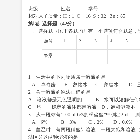
班级_________姓名_______学号_________
相对原子质量：H：1 O：16 S：32 Zn：65
第Ⅰ卷
选择题（
42
分）
一、选择题（以下各题均只有一个选项符合题意，
题号
1
2
3
4
5
答案
1．生活中的下列物质属于溶液的是
A．草莓酱 B．蒸馏水 C．蔗糖水 D．
2．关于溶液的说法正确的是
A．溶液都是无色透明的 B．水可以溶解任何
C．均一，稳定的液体都是溶液 D．饱和溶液不
3．从一瓶标有“100mL6%的稀盐酸”中倒出2mL
A．6% B．3% C．2% D．0.6%
4．室温时，有两瓶硝酸钾溶液，一瓶为饱和溶液（
法区分这两种溶液的是