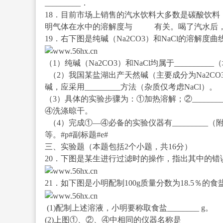
_________．
18．目前市场上销售的汽水饮料大多数是碳酸饮
明气体在水中的溶解度与 有关。喝了汽水后
19．右下图是纯碱（Na
2
CO
3
）和NaCl的溶解度
（1）纯碱（Na
2
CO
3
）和NaCl均属于________
（2）我国某盐湖出产天然碱（主要成分为Na
2
CO
碱，应采用_________方法（杂质仅考虑NaCl）。
（3）具体的实验步骤为：①加热溶解；②____________
④洗涤晾干。
（4）完成①—④必备的实验仪器有_________（附铁圈、石棉
等。#p#副标题#e#
三、实验题（本题包括2个小题，共16分）
20．下图是某生进行过滤时的操作，指出其中的错
21．如下图是小明配制100g质量分数为18.5％
(1)配制上述溶液，小明要称取食盐________ g。
(2)上图①、②、④中相同的仪器名称是____________