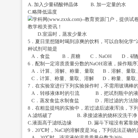
A. 加入少量硝酸钾晶体 B. 加一定量的水
C.略降低温度
D.室温时，蒸发少量水
5．夏日里想随时喝到凉爽的饮料，可以自制化学“
种试剂可能是
A．食盐 B．蔗糖 C．NaOH D．硝
6．配制一定溶质质量分数的NaOH溶液，操作顺
A．计算、溶解、称量、量取 B．溶解、量取
C．计算、称量、量取、溶解 D．称量、量取
7．在实验室进行下列实验操作时，不需用玻璃棒
A．转移液体时的引流 B．把试剂瓶中的液
C．蒸发食盐水制食盐 D．用过滤的方法除
8．在粗盐提纯的实验中，若过滤后滤液浑浊，下
A.滤纸破了 B. 承接滤液的烧杯没洗干净
C.液面高于滤纸边缘 D. 漏斗下端没有紧靠
9．20℃时，NaCl的溶解度是36g，下列说法正确的
A．20℃时，该溶液的溶质质量分数为36%