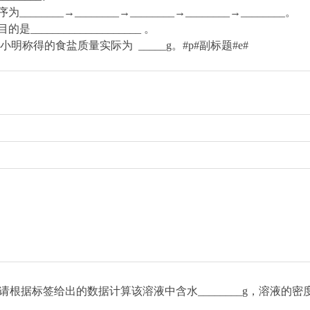
__→________→________→________→________。
_________________ 。
小明称得的食盐质量实际为 _____g。#p#副标题#e#
根据标签给出的数据计算该溶液中含水________g，溶液的密