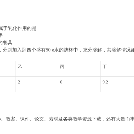
象中属于乳化作用的是
手
的餐具
 g，分别加入到四个盛有50 g水的烧杯中，充分溶解，其溶解情况
乙
丙
丁
2
0
9.2