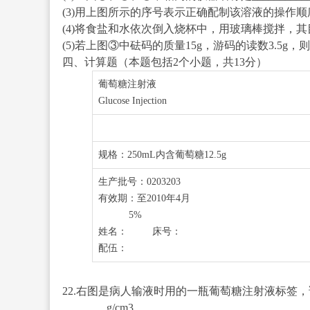
(3)用上图所示的序号表示正确配制该溶液的操作顺序为______
(4)将食盐和水依次倒入烧杯中，用玻璃棒搅拌，其目的是___
(5)若上图③中砝码的质量15g，游码的读数3.5g，则
四、计算题（本题包括2个小题，共13分）
葡萄糖注射液
Glucose Injection
规格：250mL内含葡萄糖12.5g
生产批号：0203203
有效期：至2010年4月
5%
姓名： 床号：
配伍：
22.右图是病人输液时用的一瓶葡萄糖注射液标签，请
________g/cm
3
。