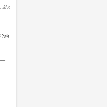
，这说
净的纯
__