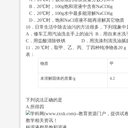
B．20℃时，100g饱和溶液中含有NaCl36g
C．20℃时，100g水中最多能溶解NaCl36g
D．20℃时，饱和NaCl溶液不能再溶解其它物质
10．日常生活中除去油污的方法很多，下列现
A．修车工用汽油洗去手上的油污 B．用自来水洗
C．用盐酸清除铁锈 D．用洗涤剂清洗油腻
11．20 ℃时，取甲、乙、丙、丁四种纯净物各20
表：
物质
甲
未溶解固体的质量/g
4.2
下列说法正确的是
A.所得四
杯溶液都是饱和溶液