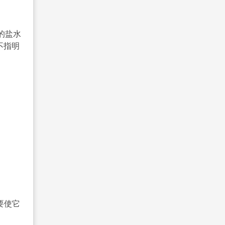
用的盐水
般不指明
要使它