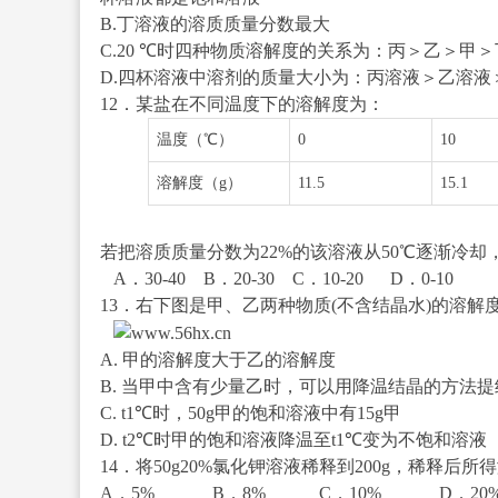
B.丁溶液的溶质质量分数最大
C.20 ℃时四种物质溶解度的关系为：丙＞乙＞甲＞
D.四杯溶液中溶剂的质量大小为：丙溶液＞乙溶液
12．某盐在不同温度下的溶解度为：
温度（℃）
0
10
溶解度（g）
11.5
15.1
若把溶质质量分数为22%的该溶液从50℃逐渐冷
A．30-40 B．20-30 C．10-20 D．0-10
13．右下图是甲、乙两种物质(不含结晶水)的溶
A. 甲的溶解度大于乙的溶解度
B. 当甲中含有少量乙时，可以用降温结晶的方法提
C. t
1
℃时，50g甲的饱和溶液中有15g甲
D. t
2
℃时甲的饱和溶液降温至t
1
℃变为不饱和溶液
14．将50g20%氯化钾溶液稀释到200g，稀释
A．5% B．8% C．10% D．20%#p