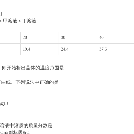
丁
＞甲溶液＞丁溶液
20
30
40
19.4
24.4
37.6
却，则开始析出晶体的温度范围是
解度曲线。下列说法中正确的是
纯甲
后所得溶液中溶质的质量分数是
#副标题#e#