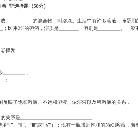
Ⅱ卷
非选择题（
58
分）
形成___________的混合物，叫溶液。生活中有许多溶液，腌蛋
_；医用2%的碘酒，溶质是________，溶剂是_________。一
；⑥挥发
_______；
__；
；
下图反映了饱和溶液、不饱和溶液、浓溶液以及稀溶液的关系．
__________________________
“Ⅰ”、“Ⅱ”、“Ⅲ”或“Ⅳ”）；现有一瓶接近饱和的NaCl溶液，若