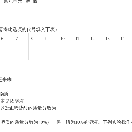
第九单元 溶 液
请将此选项的代号填入下表）
6
7
8
9
10
11
12
13
14
玉米糊
物质
一定是浓溶液
。则这2mL稀盐酸的质量分数为
溶质的质量分数为40%），另一瓶为10%的溶液。下列实验操作