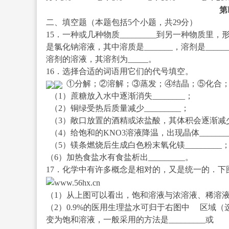
第
二、填空题（本题包括5个小题，共29分）
15．一种或几种物质_________到另一种物质里，
是氯化钠溶液，其中溶质是_______，溶剂是______
溶剂的溶液，其溶剂为_____。
16．选择合适的词语用它们的代号填空。
①分解；②溶解；③蒸发；④结晶；⑤化合
（1）蔗糖放入水中逐渐消失________；
（2）铜绿受热后质量减少_________；
（3）敞口放置的酒精或浓盐酸，其体积会逐渐减少__
（4）给饱和的KNO
3
溶液降温，出现晶体_______
（5）镁条燃烧后生成白色粉末氧化镁_________
（6）加热食盐水有食盐析出_________。
17．化学中有许多概念是相对的，又是统一的．
（1）从上图可以看出，饱和溶液与浓溶液、稀溶液的关系是___
（2）0.9%的医用生理盐水可归于右图中 区域（选填
变为饱和溶液，一般采用的方法是_________或